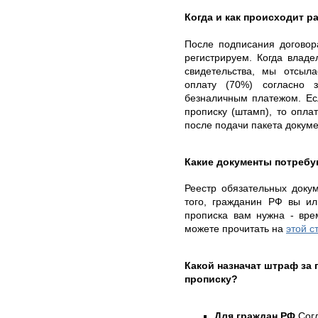
Когда и как происходит ра
После подписания договор
регистрируем. Когда владе
свидетельства, мы отсыл
оплату (70%) согласно 
безналичным платежом. Е
прописку (штамп), то опла
после подачи пакета докум
Какие документы потребу
Реестр обязательных докум
того, гражданин РФ вы ил
прописка вам нужна - вре
можете прочитать на
этой 
Какой назначат штраф за
прописку?
Для граждан РФ
Согл